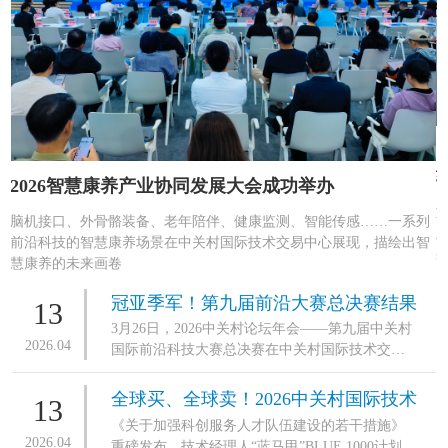
中
技
2026智慧康养产业协同发展大会成功举办
脑机接口、外骨骼装备、老年陪伴、健康监测、智能传感……一系列
前沿科技的智慧康养场景在中关村国际技术交易中心展现，描绘出智
慧康养的未来画卷
冠亚季军！第九届前沿大赛总决赛结果
13
3月26日，2026中关村论坛年会——第九届中关村
揭晓
2026.04
国际前沿科技大赛总决赛在中关村国际技术交易
中心举办。
全球买、全球卖！2026中关村国际技术
13
《关于加强科创服务人才队伍建设的若干措施》
交易大会在京开幕
2026.04
重磅发布，技术经理人“蓝马甲”BLUE 1000计划启