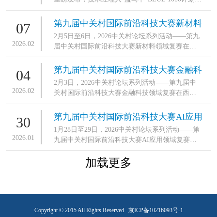
动，一批高质量科技项目集中签约……3月25日下
午，2026中关村论坛年会中关村国际技术交易大
第九届中关村国际前沿科技大赛新材料
07
会（以下简称大会）开幕式在全新启动运营的中
2月5日至6日，2026中关村论坛系列活动——第九
领域TOP10名单揭晓
关村国际技术交易中心举办，持续擦亮“全球买、
2026.02
届中关村国际前沿科技大赛新材料领域复赛在中
全球卖”的金字招牌。
关村新兴产业前沿技术研究院举办。
第九届中关村国际前沿科技大赛金融科
04
2月3日，2026中关村论坛系列活动——第九届中
技领域TOP10名单揭晓
2026.02
关村国际前沿科技大赛金融科技领域复赛在西城
区新动力金融科技中心举办。
第九届中关村国际前沿科技大赛AI应用
30
1月28日至29日，2026中关村论坛系列活动——第
领域TOP10名单揭晓
2026.01
九届中关村国际前沿科技大赛AI应用领域复赛在
京举办。
加载更多
Copyright © 2015 All Rights Reserved
京ICP备10216093号-1